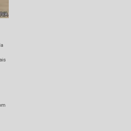
la
ais
com