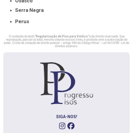
Osasco
Serra Negra
Perus
O conteúdo do texto "
Regularização de Piso para Vinílico
" é de direito reservado. Sua
reprodução, parcial ou total, mesmo citando nossos links, é proibida sem a autorização do
autor. Crime de violação de direito autoral – artigo 184 do Código Penal –
Lei 9610/98 - Lei de
direitos autorais
.
SIGA-NOS!