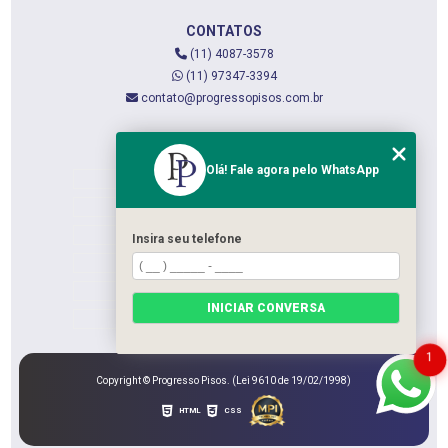
CONTATOS
(11) 4087-3578
(11) 97347-3394
contato@progressopisos.com.br
MENU
Olá! Fale agora pelo WhatsApp
HOME
QUEM SOMOS
SERVIÇOS
Insira seu telefone
CONTATO
CATEGORIAS
INICIAR CONVERSA
MAPA DO SITE
1
Copyright © Progresso Pisos. (Lei 9610 de 19/02/1998)
HTML
CSS