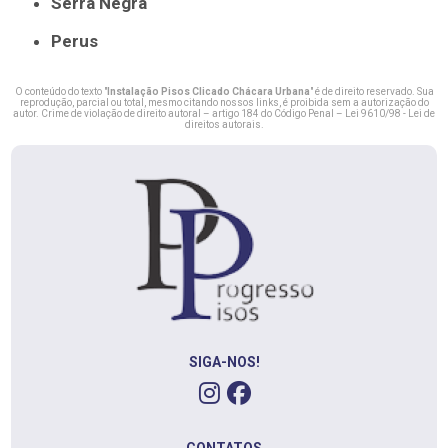
Serra Negra
Perus
O conteúdo do texto "
Instalação Pisos Clicado Chácara Urbana
" é de direito reservado. Sua
reprodução, parcial ou total, mesmo citando nossos links, é proibida sem a autorização do
autor. Crime de violação de direito autoral – artigo 184 do Código Penal –
Lei 9610/98 - Lei de
direitos autorais
.
SIGA-NOS!