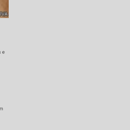
s e
em