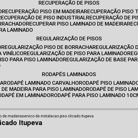
RECUPERAÇÃO DE PISOS
O
RECUPERAÇÃO PISO EM MADEIRA
RECUPERAÇÃO PISO 
RECUPERAÇÃO DE PISO INDUSTRIAL
RECUPERAÇÃO DE PI
ORRACHADO
RECUPERAR PISO LAMINADO DE MADEIRA
RE
IRA LAMINADO
REGULARIZAÇÃO DE PISOS
O
REGULARIZAÇÃO PISO DE BORRACHA
REGULARIZAÇÃO D
 VINÍLICO
REGULARIZAÇÃO DE PISO PARA LAMINADO
RE
ISO PARA PISO LAMINADO
REGULARIZAÇÃO DE BASE PAR
O
RODAPÉS LAMINADOS
RA
RODAPÉ LAMINADO CARVALHO
RODAPÉ PISO LAMINAD
É DE MADEIRA PARA PISO LAMINADO
RODAPÉ DE PISO LA
RODAPÉ EM LAMINADO
RODAPÉ PARA PISO LAMINADO 10C
so de madeira
servico de instalacao piso clicado itupeva
licado Itupeva