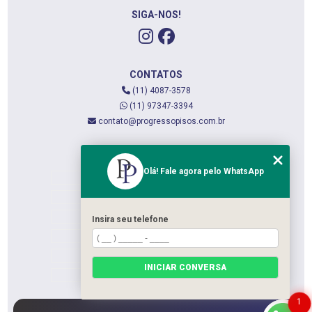
SIGA-NOS!
CONTATOS
(11) 4087-3578
(11) 97347-3394
contato@progressopisos.com.br
MENU
Olá! Fale agora pelo WhatsApp
HOME
QUEM SOMOS
SERVIÇOS
Insira seu telefone
CONTATO
CATEGORIAS
INICIAR CONVERSA
MAPA DO SITE
1