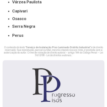
Várzea Paulista
Capivari
Osasco
Serra Negra
Perus
O conteúdo do texto "
Serviço de Instalação Piso Laminado Distrito Industrial
" é de direito
reservado. Sua reprodução, parcial ou total, mesmo citando nossos links, é proibida sem a
autorização do autor. Crime de violação de direito autoral – artigo 184 do Código Penal –
Lei
9610/98 - Lei de direitos autorais
.