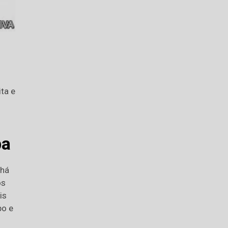
ta e
ba
 há
os
is
po e