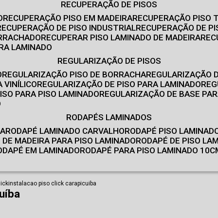
RECUPERAÇÃO DE PISOS
O
RECUPERAÇÃO PISO EM MADEIRA
RECUPERAÇÃO PISO 
RECUPERAÇÃO DE PISO INDUSTRIAL
RECUPERAÇÃO DE PI
ORRACHADO
RECUPERAR PISO LAMINADO DE MADEIRA
RE
IRA LAMINADO
REGULARIZAÇÃO DE PISOS
O
REGULARIZAÇÃO PISO DE BORRACHA
REGULARIZAÇÃO D
 VINÍLICO
REGULARIZAÇÃO DE PISO PARA LAMINADO
RE
ISO PARA PISO LAMINADO
REGULARIZAÇÃO DE BASE PAR
O
RODAPÉS LAMINADOS
RA
RODAPÉ LAMINADO CARVALHO
RODAPÉ PISO LAMINAD
É DE MADEIRA PARA PISO LAMINADO
RODAPÉ DE PISO LA
RODAPÉ EM LAMINADO
RODAPÉ PARA PISO LAMINADO 10C
lick
instalacao piso click carapicuiba
uíba