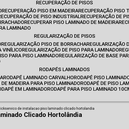
RECUPERAÇÃO DE PISOS
O
RECUPERAÇÃO PISO EM MADEIRA
RECUPERAÇÃO PISO 
RECUPERAÇÃO DE PISO INDUSTRIAL
RECUPERAÇÃO DE PI
ORRACHADO
RECUPERAR PISO LAMINADO DE MADEIRA
RE
IRA LAMINADO
REGULARIZAÇÃO DE PISOS
O
REGULARIZAÇÃO PISO DE BORRACHA
REGULARIZAÇÃO D
 VINÍLICO
REGULARIZAÇÃO DE PISO PARA LAMINADO
RE
ISO PARA PISO LAMINADO
REGULARIZAÇÃO DE BASE PAR
O
RODAPÉS LAMINADOS
RA
RODAPÉ LAMINADO CARVALHO
RODAPÉ PISO LAMINAD
É DE MADEIRA PARA PISO LAMINADO
RODAPÉ DE PISO LA
RODAPÉ EM LAMINADO
RODAPÉ PARA PISO LAMINADO 10C
lick
servico de instalacao piso laminado clicado hortolandia
aminado Clicado Hortolândia