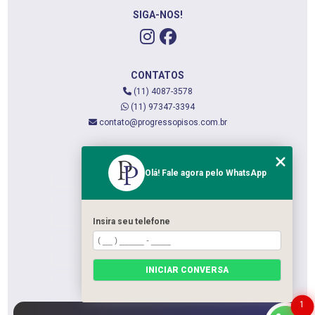
SIGA-NOS!
CONTATOS
(11) 4087-3578
(11) 97347-3394
contato@progressopisos.com.br
MENU
Olá! Fale agora pelo WhatsApp
HOME
QUEM SOMOS
SERVIÇOS
Insira seu telefone
CONTATO
CATEGORIAS
INICIAR CONVERSA
MAPA DO SITE
1