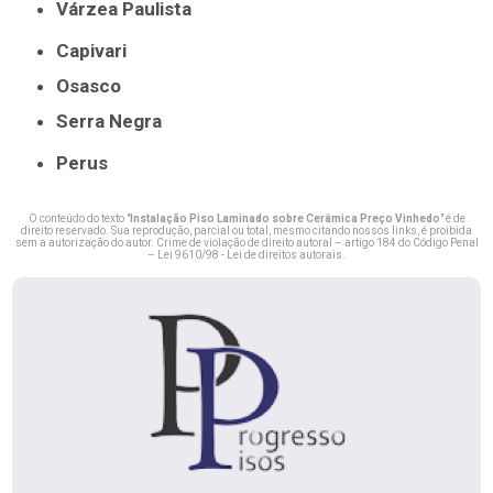
Várzea Paulista
Capivari
Osasco
Serra Negra
Perus
O conteúdo do texto "
Instalação Piso Laminado sobre Cerâmica Preço Vinhedo
" é de
direito reservado. Sua reprodução, parcial ou total, mesmo citando nossos links, é proibida
sem a autorização do autor. Crime de violação de direito autoral – artigo 184 do Código Penal
–
Lei 9610/98 - Lei de direitos autorais
.