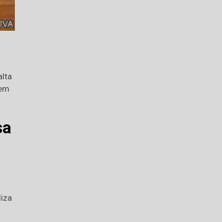
alta
 em
sa
liza