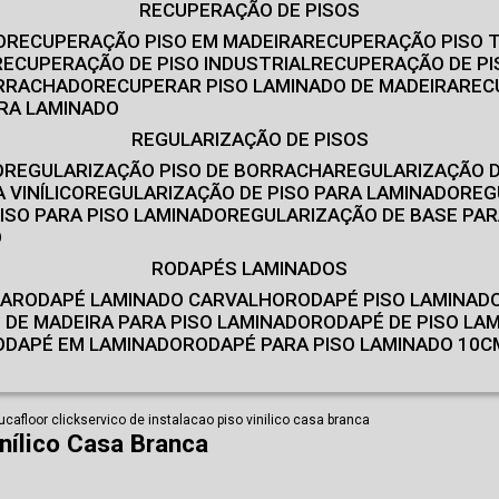
RECUPERAÇÃO DE PISOS
O
RECUPERAÇÃO PISO EM MADEIRA
RECUPERAÇÃO PISO 
RECUPERAÇÃO DE PISO INDUSTRIAL
RECUPERAÇÃO DE PI
ORRACHADO
RECUPERAR PISO LAMINADO DE MADEIRA
RE
IRA LAMINADO
REGULARIZAÇÃO DE PISOS
O
REGULARIZAÇÃO PISO DE BORRACHA
REGULARIZAÇÃO D
 VINÍLICO
REGULARIZAÇÃO DE PISO PARA LAMINADO
RE
ISO PARA PISO LAMINADO
REGULARIZAÇÃO DE BASE PAR
O
RODAPÉS LAMINADOS
RA
RODAPÉ LAMINADO CARVALHO
RODAPÉ PISO LAMINAD
É DE MADEIRA PARA PISO LAMINADO
RODAPÉ DE PISO LA
RODAPÉ EM LAMINADO
RODAPÉ PARA PISO LAMINADO 10C
ucafloor click
servico de instalacao piso vinilico casa branca
inílico Casa Branca