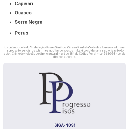
Capivari
Osasco
Serra Negra
Perus
O conteúdo do texto "
Instalação Pisos Vinílico Várzea Paulista
" é de direito reservado. Sua
reprodução, parcial ou total, mesmo citando nossos links, é proibida sem a autorização do
autor. Crime de violação de direito autoral – artigo 184 do Código Penal –
Lei 9610/98 - Lei de
direitos autorais
.
SIGA-NOS!