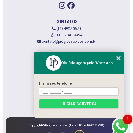
CONTATOS
(11) 4087-3578
(11) 97347-3394
contato@progressopisos.com.br
MENU
Olá! Fale agora pelo WhatsApp
HOME
QUEM SOMOS
SERVIÇOS
Insira seu telefone
CONTATO
CATEGORIAS
INICIAR CONVERSA
MAPA DO SITE
1
Copyright © Progresso Pisos. (Lei 9610 de 19/02/1998)