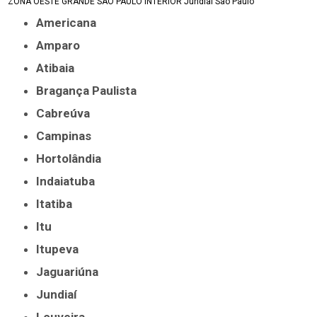
ZONA OESTE
GRANDE SÃO PAULO
INTERIOR
Jundiaí
São Paulo
Americana
Amparo
Atibaia
Bragança Paulista
Cabreúva
Campinas
Hortolândia
Indaiatuba
Itatiba
Itu
Itupeva
Jaguariúna
Jundiaí