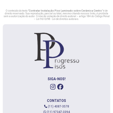
O conteúdo do texto "
Contratar Instalação Piso Laminado sobre Cerâmica Centro
" é de
direito reservado. Sua reprodução, parcial ou total, mesmo citando nossos links, é proibida
sem a autorização do autor. Crime de violação de direito autoral – artigo 184 do Código Penal
–
Lei 9610/98 - Lei de direitos autorais
.
SIGA-NOS!
CONTATOS
(11) 4087-3578
(11) 97347-3394