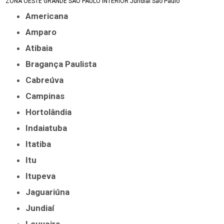
ZONA OESTE
GRANDE SÃO PAULO
INTERIOR
Jundiaí
São Paulo
Americana
Amparo
Atibaia
Bragança Paulista
Cabreúva
Campinas
Hortolândia
Indaiatuba
Itatiba
Itu
Itupeva
Jaguariúna
Jundiaí