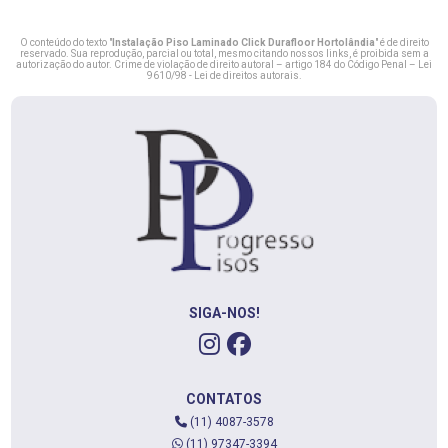
O conteúdo do texto "
Instalação Piso Laminado Click Durafloor Hortolândia
" é de direito
reservado. Sua reprodução, parcial ou total, mesmo citando nossos links, é proibida sem a
autorização do autor. Crime de violação de direito autoral – artigo 184 do Código Penal –
Lei
9610/98 - Lei de direitos autorais
.
SIGA-NOS!
CONTATOS
(11) 4087-3578
(11) 97347-3394