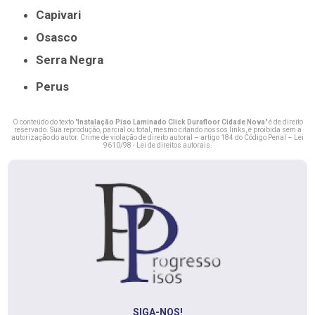
Capivari
Osasco
Serra Negra
Perus
O conteúdo do texto "
Instalação Piso Laminado Click Durafloor Cidade Nova
" é de direito
reservado. Sua reprodução, parcial ou total, mesmo citando nossos links, é proibida sem a
autorização do autor. Crime de violação de direito autoral – artigo 184 do Código Penal –
Lei
9610/98 - Lei de direitos autorais
.
SIGA-NOS!