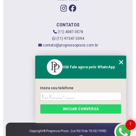
CONTATOS
(11) 4087-3578
(11) 97347-3394
contato@progressopisos.com.br
MENU
Olá! Fale agora pelo WhatsApp
HOME
QUEM SOMOS
SERVIÇOS
Insira seu telefone
CONTATO
CATEGORIAS
INICIAR CONVERSA
MAPA DO SITE
1
Copyright © Progresso Pisos. (Lei 9610 de 19/02/1998)