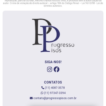
reprodução, parcial ou total, mesmo citando nossos links, é proibida sem a autorização do
autor. Crime de violação de direito autoral – artigo 184 do Código Penal –
Lei 9610/98 - Lei de
direitos autorais
.
SIGA-NOS!
CONTATOS
(11) 4087-3578
(11) 97347-3394
contato@progressopisos.com.br