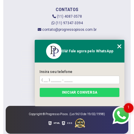
CONTATOS
(11) 4087-3578
(11) 97347-3394
contato@progressopisos.com.br
MENU
Olá! Fale agora pelo WhatsApp
HOME
QUEM SOMOS
SERVIÇOS
Insira seu telefone
CONTATO
CATEGORIAS
INICIAR CONVERSA
MAPA DO SITE
1
Copyright © Progresso Pisos. (Lei 9610 de 19/02/1998)
HTML
CSS