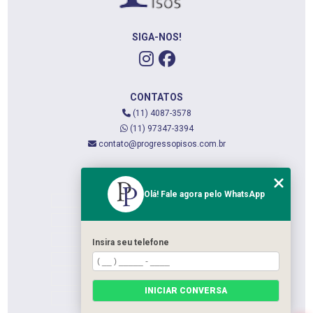
SIGA-NOS!
CONTATOS
(11) 4087-3578
(11) 97347-3394
contato@progressopisos.com.br
MENU
Olá! Fale agora pelo WhatsApp
HOME
QUEM SOMOS
SERVIÇOS
Insira seu telefone
CONTATO
CATEGORIAS
INICIAR CONVERSA
MAPA DO SITE