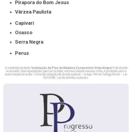
Pirapora do Bom Jesus
Várzea Paulista
Capivari
Osasco
Serra Negra
Perus
O conteúdo do texto "
Instalação de Piso de Madeira Condomínio Vista Alegre
" é de direito
reservado. Sua reprodução, parcial ou total, mesmo citando nossos links, é proibida sem a
autorização do autor. Crime de violação de direito autoral – artigo 184 do Código Penal –
Lei
9610/98 - Lei de direitos autorais
.