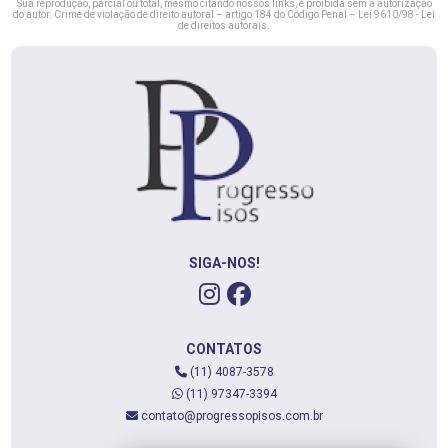
Sua reprodução, parcial ou total, mesmo citando nossos links, é proibida sem a autorização
do autor. Crime de violação de direito autoral – artigo 184 do Código Penal –
Lei 9610/98 - Lei
de direitos autorais
.
SIGA-NOS!
CONTATOS
(11) 4087-3578
(11) 97347-3394
contato@progressopisos.com.br