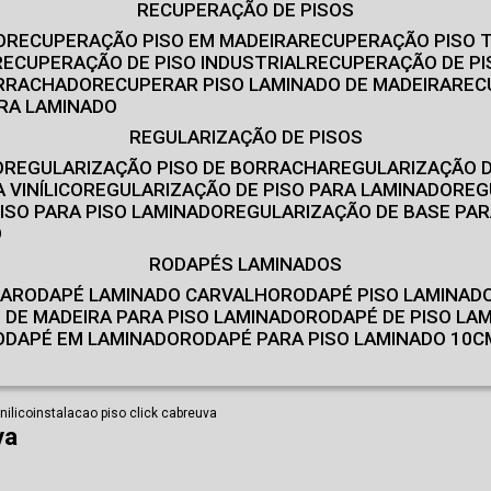
RECUPERAÇÃO DE PISOS
O
RECUPERAÇÃO PISO EM MADEIRA
RECUPERAÇÃO PISO 
RECUPERAÇÃO DE PISO INDUSTRIAL
RECUPERAÇÃO DE PI
ORRACHADO
RECUPERAR PISO LAMINADO DE MADEIRA
RE
IRA LAMINADO
REGULARIZAÇÃO DE PISOS
O
REGULARIZAÇÃO PISO DE BORRACHA
REGULARIZAÇÃO D
 VINÍLICO
REGULARIZAÇÃO DE PISO PARA LAMINADO
RE
ISO PARA PISO LAMINADO
REGULARIZAÇÃO DE BASE PAR
O
RODAPÉS LAMINADOS
RA
RODAPÉ LAMINADO CARVALHO
RODAPÉ PISO LAMINAD
É DE MADEIRA PARA PISO LAMINADO
RODAPÉ DE PISO LA
RODAPÉ EM LAMINADO
RODAPÉ PARA PISO LAMINADO 10C
nilico
instalacao piso click cabreuva
va