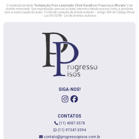
O conteúdo do texto "
Instalação Piso Laminado Click Durafloor Francisco Morato
" é de
direito reservado. Sua reprodução, parcial ou total, mesmo citando nossos links, é proibida
sem a autorização do autor. Crime de violação de direito autoral – artigo 184 do Código Penal
–
Lei 9610/98 - Lei de direitos autorais
.
SIGA-NOS!
CONTATOS
(11) 4087-3578
(11) 97347-3394
contato@progressopisos.com.br