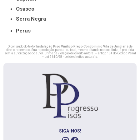
Osasco
Serra Negra
Perus
O conteúdo do texto "
Instalação Piso Vinílico Preço Condomínio Vila de Jundiaí
" é de
direito reservado. Sua reprodução, parcial ou total, mesmo citando nossos links, é proibida
sem a autorização do autor. Crime de violação de direito autoral – artigo 184 do Código Penal
–
Lei 9610/98 - Lei de direitos autorais
.
SIGA-NOS!