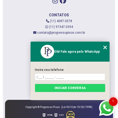
CONTATOS
(11) 4087-3578
(11) 97347-3394
contato@progressopisos.com.br
MENU
Olá! Fale agora pelo WhatsApp
HOME
QUEM SOMOS
SERVIÇOS
Insira seu telefone
CONTATO
CATEGORIAS
INICIAR CONVERSA
MAPA DO SITE
1
Copyright © Progresso Pisos. (Lei 9610 de 19/02/1998)
HTML
CSS