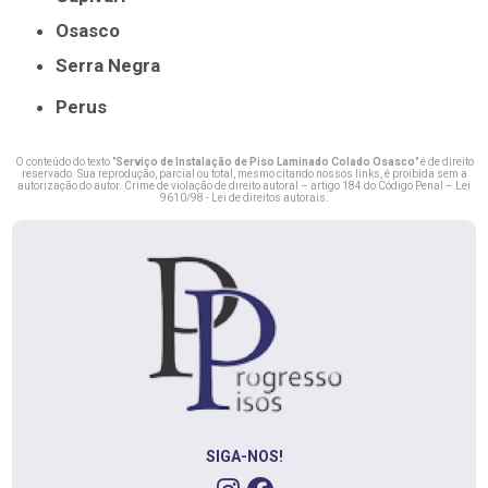
Osasco
Serra Negra
Perus
O conteúdo do texto "
Serviço de Instalação de Piso Laminado Colado Osasco
" é de direito
reservado. Sua reprodução, parcial ou total, mesmo citando nossos links, é proibida sem a
autorização do autor. Crime de violação de direito autoral – artigo 184 do Código Penal –
Lei
9610/98 - Lei de direitos autorais
.
SIGA-NOS!