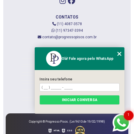
CONTATOS
(11) 4087-3578
(11) 97347-3394
contato@progressopisos.com.br
MENU
Olá! Fale agora pelo WhatsApp
HOME
QUEM SOMOS
SERVIÇOS
Insira seu telefone
CONTATO
CATEGORIAS
INICIAR CONVERSA
MAPA DO SITE
1
Copyright © Progresso Pisos. (Lei 9610 de 19/02/1998)
HTML
CSS