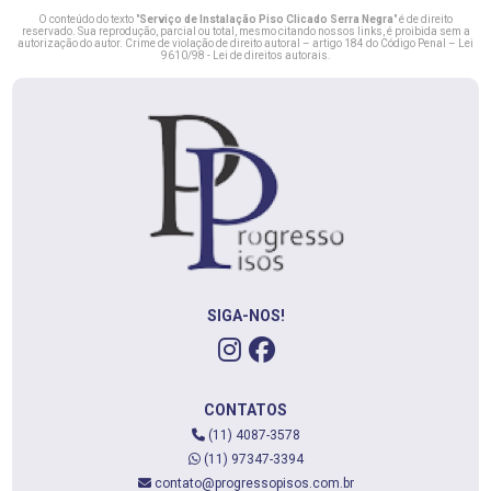
O conteúdo do texto "
Serviço de Instalação Piso Clicado Serra Negra
" é de direito
reservado. Sua reprodução, parcial ou total, mesmo citando nossos links, é proibida sem a
autorização do autor. Crime de violação de direito autoral – artigo 184 do Código Penal –
Lei
9610/98 - Lei de direitos autorais
.
SIGA-NOS!
CONTATOS
(11) 4087-3578
(11) 97347-3394
contato@progressopisos.com.br