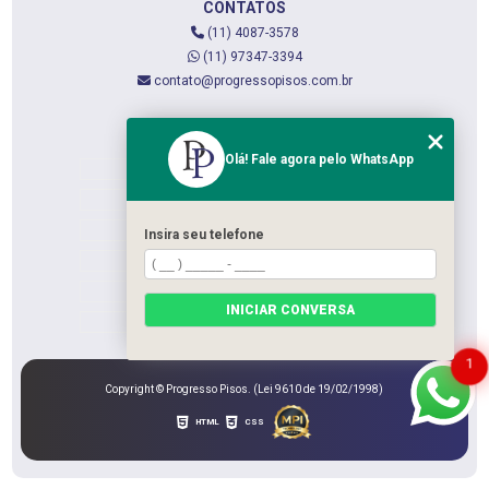
CONTATOS
(11) 4087-3578
(11) 97347-3394
contato@progressopisos.com.br
MENU
Olá! Fale agora pelo WhatsApp
HOME
QUEM SOMOS
SERVIÇOS
Insira seu telefone
CONTATO
CATEGORIAS
INICIAR CONVERSA
MAPA DO SITE
1
Copyright © Progresso Pisos. (Lei 9610 de 19/02/1998)
HTML
CSS