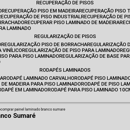
RECUPERAÇÃO DE PISOS
O
RECUPERAÇÃO PISO EM MADEIRA
RECUPERAÇÃO PISO 
RECUPERAÇÃO DE PISO INDUSTRIAL
RECUPERAÇÃO DE PI
ORRACHADO
RECUPERAR PISO LAMINADO DE MADEIRA
RE
IRA LAMINADO
REGULARIZAÇÃO DE PISOS
O
REGULARIZAÇÃO PISO DE BORRACHA
REGULARIZAÇÃO D
 VINÍLICO
REGULARIZAÇÃO DE PISO PARA LAMINADO
RE
ISO PARA PISO LAMINADO
REGULARIZAÇÃO DE BASE PAR
O
RODAPÉS LAMINADOS
RA
RODAPÉ LAMINADO CARVALHO
RODAPÉ PISO LAMINAD
É DE MADEIRA PARA PISO LAMINADO
RODAPÉ DE PISO LA
RODAPÉ EM LAMINADO
RODAPÉ PARA PISO LAMINADO 10C
o
comprar painel laminado branco sumare
anco Sumaré