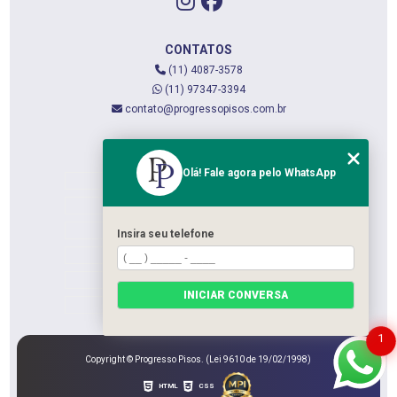
CONTATOS
(11) 4087-3578
(11) 97347-3394
contato@progressopisos.com.br
MENU
Olá! Fale agora pelo WhatsApp
HOME
QUEM SOMOS
SERVIÇOS
Insira seu telefone
CONTATO
CATEGORIAS
INICIAR CONVERSA
MAPA DO SITE
1
Copyright © Progresso Pisos. (Lei 9610 de 19/02/1998)
HTML
CSS