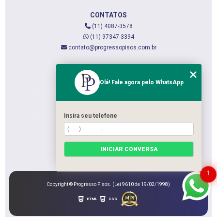
CONTATOS
(11) 4087-3578
(11) 97347-3394
contato@progressopisos.com.br
MENU
Olá! Fale agora pelo WhatsApp
HOME
QUEM SOMOS
SERVIÇOS
Insira seu telefone
CONTATO
CATEGORIAS
INICIAR CONVERSA
MAPA DO SITE
1
Copyright © Progresso Pisos. (Lei 9610 de 19/02/1998)
HTML
CSS