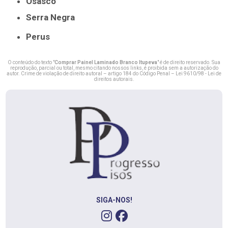
Osasco
Serra Negra
Perus
O conteúdo do texto "
Comprar Painel Laminado Branco Itupeva
" é de direito reservado. Sua
reprodução, parcial ou total, mesmo citando nossos links, é proibida sem a autorização do
autor. Crime de violação de direito autoral – artigo 184 do Código Penal –
Lei 9610/98 - Lei de
direitos autorais
.
SIGA-NOS!