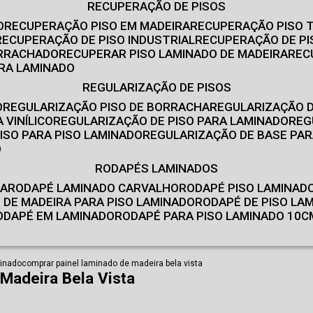
RECUPERAÇÃO DE PISOS
O
RECUPERAÇÃO PISO EM MADEIRA
RECUPERAÇÃO PISO 
RECUPERAÇÃO DE PISO INDUSTRIAL
RECUPERAÇÃO DE PI
ORRACHADO
RECUPERAR PISO LAMINADO DE MADEIRA
RE
IRA LAMINADO
REGULARIZAÇÃO DE PISOS
O
REGULARIZAÇÃO PISO DE BORRACHA
REGULARIZAÇÃO D
 VINÍLICO
REGULARIZAÇÃO DE PISO PARA LAMINADO
RE
ISO PARA PISO LAMINADO
REGULARIZAÇÃO DE BASE PAR
O
RODAPÉS LAMINADOS
RA
RODAPÉ LAMINADO CARVALHO
RODAPÉ PISO LAMINAD
É DE MADEIRA PARA PISO LAMINADO
RODAPÉ DE PISO LA
RODAPÉ EM LAMINADO
RODAPÉ PARA PISO LAMINADO 10C
minado
comprar painel laminado de madeira bela vista
Madeira Bela Vista