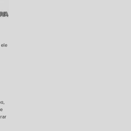
 ele
s,
 e
rar