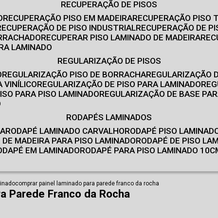
RECUPERAÇÃO DE PISOS
O
RECUPERAÇÃO PISO EM MADEIRA
RECUPERAÇÃO PISO 
RECUPERAÇÃO DE PISO INDUSTRIAL
RECUPERAÇÃO DE PI
ORRACHADO
RECUPERAR PISO LAMINADO DE MADEIRA
RE
IRA LAMINADO
REGULARIZAÇÃO DE PISOS
O
REGULARIZAÇÃO PISO DE BORRACHA
REGULARIZAÇÃO D
 VINÍLICO
REGULARIZAÇÃO DE PISO PARA LAMINADO
RE
ISO PARA PISO LAMINADO
REGULARIZAÇÃO DE BASE PAR
O
RODAPÉS LAMINADOS
RA
RODAPÉ LAMINADO CARVALHO
RODAPÉ PISO LAMINAD
É DE MADEIRA PARA PISO LAMINADO
RODAPÉ DE PISO LA
RODAPÉ EM LAMINADO
RODAPÉ PARA PISO LAMINADO 10C
minado
comprar painel laminado para parede franco da rocha
ra Parede Franco da Rocha