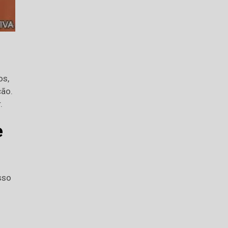
os,
ção.
.
e
sso