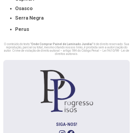
Osasco
Serra Negra
Perus
O conteúdo do texto "
Onde Comprar Painel de Laminado Jundiaí
" é de direito reservado. Sua
reprodução, parcial ou total, mesmo citando nossos links, é proibida sem a autorização do
autor. Crime de violação de direito autoral – artigo 184 do Código Penal –
Lei 9610/98 - Lei de
direitos autorais
.
SIGA-NOS!