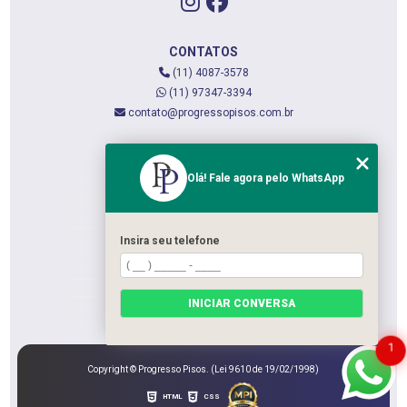
CONTATOS
(11) 4087-3578
(11) 97347-3394
contato@progressopisos.com.br
MENU
Olá! Fale agora pelo WhatsApp
HOME
QUEM SOMOS
SERVIÇOS
Insira seu telefone
CONTATO
CATEGORIAS
INICIAR CONVERSA
MAPA DO SITE
1
Copyright © Progresso Pisos. (Lei 9610 de 19/02/1998)
HTML
CSS