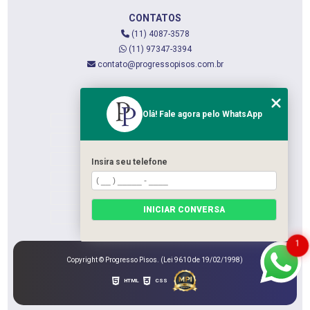
CONTATOS
(11) 4087-3578
(11) 97347-3394
contato@progressopisos.com.br
MENU
Olá! Fale agora pelo WhatsApp
HOME
QUEM SOMOS
SERVIÇOS
Insira seu telefone
CONTATO
CATEGORIAS
INICIAR CONVERSA
MAPA DO SITE
1
Copyright © Progresso Pisos. (Lei 9610 de 19/02/1998)
HTML
CSS