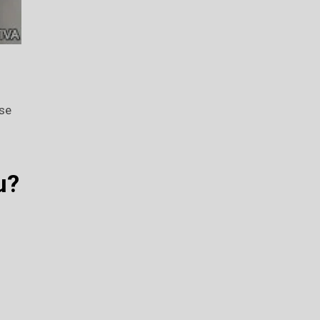
 se
u?