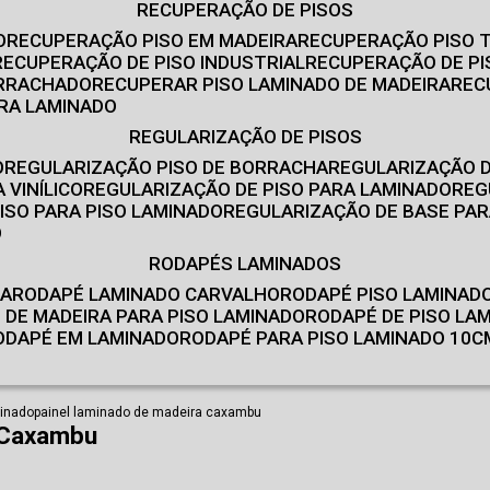
RECUPERAÇÃO DE PISOS
O
RECUPERAÇÃO PISO EM MADEIRA
RECUPERAÇÃO PISO 
RECUPERAÇÃO DE PISO INDUSTRIAL
RECUPERAÇÃO DE PI
ORRACHADO
RECUPERAR PISO LAMINADO DE MADEIRA
RE
IRA LAMINADO
REGULARIZAÇÃO DE PISOS
O
REGULARIZAÇÃO PISO DE BORRACHA
REGULARIZAÇÃO D
 VINÍLICO
REGULARIZAÇÃO DE PISO PARA LAMINADO
RE
ISO PARA PISO LAMINADO
REGULARIZAÇÃO DE BASE PAR
O
RODAPÉS LAMINADOS
RA
RODAPÉ LAMINADO CARVALHO
RODAPÉ PISO LAMINAD
É DE MADEIRA PARA PISO LAMINADO
RODAPÉ DE PISO LA
RODAPÉ EM LAMINADO
RODAPÉ PARA PISO LAMINADO 10C
minado
painel laminado de madeira caxambu
 Caxambu