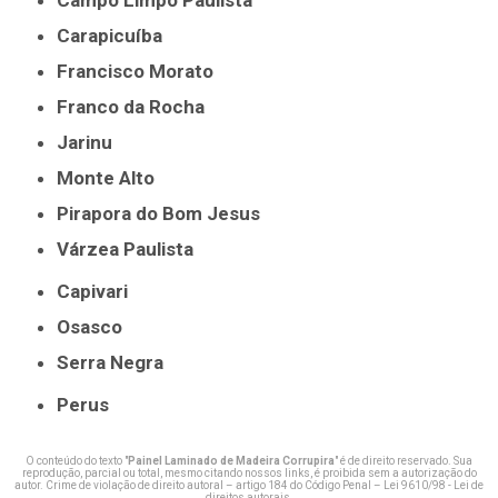
Campo Limpo Paulista
Carapicuíba
Francisco Morato
Franco da Rocha
Jarinu
Monte Alto
Pirapora do Bom Jesus
Várzea Paulista
Capivari
Osasco
Serra Negra
Perus
O conteúdo do texto "
Painel Laminado de Madeira Corrupira
" é de direito reservado. Sua
reprodução, parcial ou total, mesmo citando nossos links, é proibida sem a autorização do
autor. Crime de violação de direito autoral – artigo 184 do Código Penal –
Lei 9610/98 - Lei de
direitos autorais
.