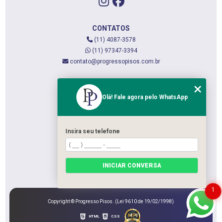
CONTATOS
(11) 4087-3578
(11) 97347-3394
contato@progressopisos.com.br
MENU
Olá! Fale agora pelo WhatsApp
HOME
QUEM SOMOS
SERVIÇOS
Insira seu telefone
CONTATO
CATEGORIAS
INICIAR CONVERSA
MAPA DO SITE
1
Copyright © Progresso Pisos. (Lei 9610 de 19/02/1998)
HTML
CSS