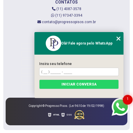
CONTATOS
(11) 4087-3578
(11) 97347-3394
contato@progressopisos.com.br
MENU
Olá! Fale agora pelo WhatsApp
HOME
QUEM SOMOS
SERVIÇOS
Insira seu telefone
CONTATO
CATEGORIAS
INICIAR CONVERSA
MAPA DO SITE
1
Copyright © Progresso Pisos. (Lei 9610 de 19/02/1998)
HTML
CSS