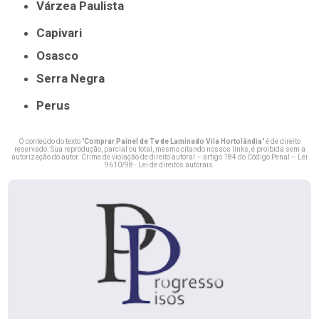
Várzea Paulista
Capivari
Osasco
Serra Negra
Perus
O conteúdo do texto "
Comprar Painel de Tv de Laminado Vila Hortolândia
" é de direito
reservado. Sua reprodução, parcial ou total, mesmo citando nossos links, é proibida sem a
autorização do autor. Crime de violação de direito autoral – artigo 184 do Código Penal –
Lei
9610/98 - Lei de direitos autorais
.