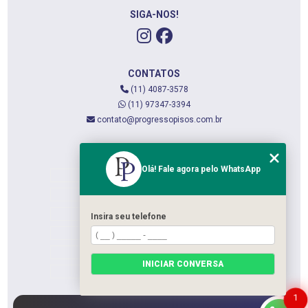
SIGA-NOS!
CONTATOS
(11) 4087-3578
(11) 97347-3394
contato@progressopisos.com.br
MENU
Olá! Fale agora pelo WhatsApp
HOME
QUEM SOMOS
SERVIÇOS
Insira seu telefone
CONTATO
CATEGORIAS
INICIAR CONVERSA
MAPA DO SITE
1