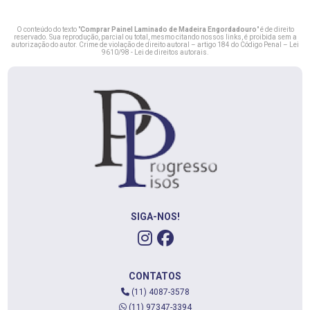
O conteúdo do texto "
Comprar Painel Laminado de Madeira Engordadouro
" é de direito
reservado. Sua reprodução, parcial ou total, mesmo citando nossos links, é proibida sem a
autorização do autor. Crime de violação de direito autoral – artigo 184 do Código Penal –
Lei
9610/98 - Lei de direitos autorais
.
SIGA-NOS!
CONTATOS
(11) 4087-3578
(11) 97347-3394