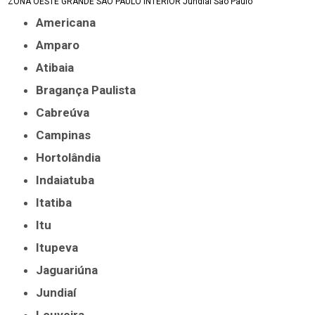
ZONA OESTE
GRANDE SÃO PAULO
INTERIOR
Jundiaí
São Paulo
Americana
Amparo
Atibaia
Bragança Paulista
Cabreúva
Campinas
Hortolândia
Indaiatuba
Itatiba
Itu
Itupeva
Jaguariúna
Jundiaí