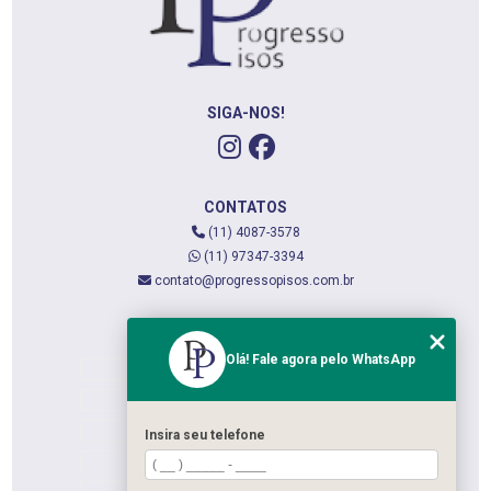
SIGA-NOS!
CONTATOS
(11) 4087-3578
(11) 97347-3394
contato@progressopisos.com.br
MENU
Olá! Fale agora pelo WhatsApp
HOME
QUEM SOMOS
SERVIÇOS
Insira seu telefone
CONTATO