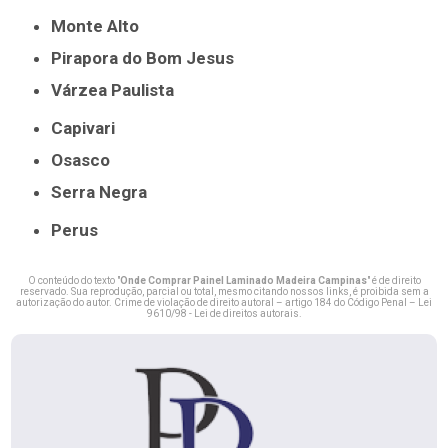
Monte Alto
Pirapora do Bom Jesus
Várzea Paulista
Capivari
Osasco
Serra Negra
Perus
O conteúdo do texto "
Onde Comprar Painel Laminado Madeira Campinas
" é de direito
reservado. Sua reprodução, parcial ou total, mesmo citando nossos links, é proibida sem a
autorização do autor. Crime de violação de direito autoral – artigo 184 do Código Penal –
Lei
9610/98 - Lei de direitos autorais
.