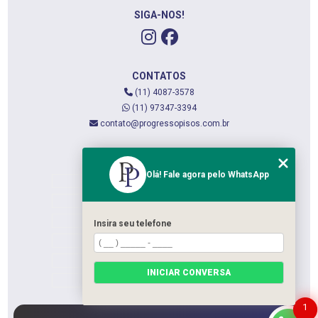
SIGA-NOS!
CONTATOS
(11) 4087-3578
(11) 97347-3394
contato@progressopisos.com.br
MENU
Olá! Fale agora pelo WhatsApp
HOME
QUEM SOMOS
SERVIÇOS
Insira seu telefone
CONTATO
CATEGORIAS
INICIAR CONVERSA
MAPA DO SITE
1