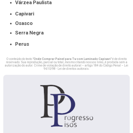
Várzea Paulista
Capivari
Osasco
Serra Negra
Perus
O conteúdo do texto "
Onde Comprar Painel para Tv com Laminado Capivari
" é de direito
reservado. Sua reprodução, parcial ou total, mesmo citando nossos links, é proibida sem a
autorização do autor. Crime de violação de direito autoral – artigo 184 do Código Penal –
Lei
9610/98 - Lei de direitos autorais
.