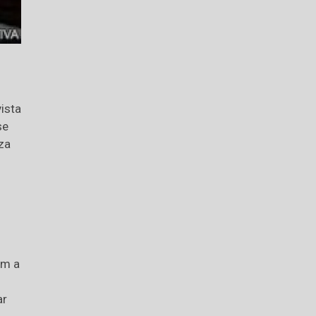
ista
se
za
om a
ar