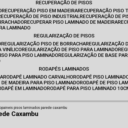
RECUPERAÇÃO DE PISOS
O
RECUPERAÇÃO PISO EM MADEIRA
RECUPERAÇÃO PISO 
RECUPERAÇÃO DE PISO INDUSTRIAL
RECUPERAÇÃO DE PI
ORRACHADO
RECUPERAR PISO LAMINADO DE MADEIRA
RE
IRA LAMINADO
REGULARIZAÇÃO DE PISOS
O
REGULARIZAÇÃO PISO DE BORRACHA
REGULARIZAÇÃO D
 VINÍLICO
REGULARIZAÇÃO DE PISO PARA LAMINADO
RE
ISO PARA PISO LAMINADO
REGULARIZAÇÃO DE BASE PAR
O
RODAPÉS LAMINADOS
RA
RODAPÉ LAMINADO CARVALHO
RODAPÉ PISO LAMINAD
É DE MADEIRA PARA PISO LAMINADO
RODAPÉ DE PISO LA
RODAPÉ EM LAMINADO
RODAPÉ PARA PISO LAMINADO 10C
o
paineis pisos laminados parede caxambu
rede Caxambu