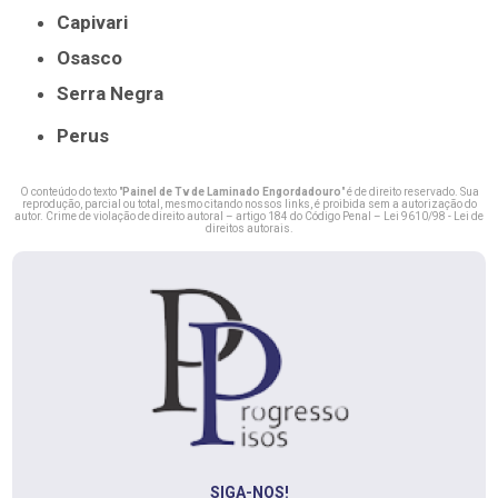
Capivari
Osasco
Serra Negra
Perus
O conteúdo do texto "
Painel de Tv de Laminado Engordadouro
" é de direito reservado. Sua
reprodução, parcial ou total, mesmo citando nossos links, é proibida sem a autorização do
autor. Crime de violação de direito autoral – artigo 184 do Código Penal –
Lei 9610/98 - Lei de
direitos autorais
.
SIGA-NOS!