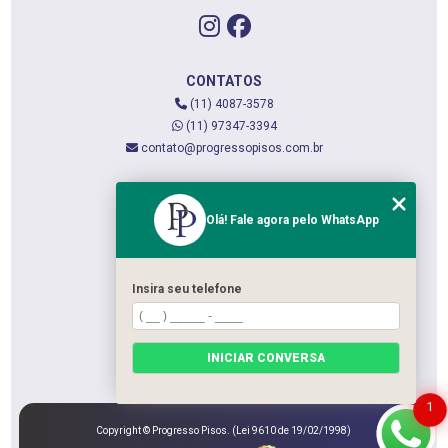
CONTATOS
(11) 4087-3578
(11) 97347-3394
contato@progressopisos.com.br
MENU
Olá! Fale agora pelo WhatsApp
HOME
QUEM SOMOS
SERVIÇOS
Insira seu telefone
CONTATO
CATEGORIAS
INICIAR CONVERSA
MAPA DO SITE
1
Copyright © Progresso Pisos. (Lei 9610 de 19/02/1998)