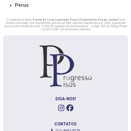
Perus
O conteúdo do texto "
Painel de Tv de Laminado Preço Condomínio Vila de Jundiaí
" é de
direito reservado. Sua reprodução, parcial ou total, mesmo citando nossos links, é proibida
sem a autorização do autor. Crime de violação de direito autoral – artigo 184 do Código Penal
–
Lei 9610/98 - Lei de direitos autorais
.
SIGA-NOS!
CONTATOS
(11) 4087-3578