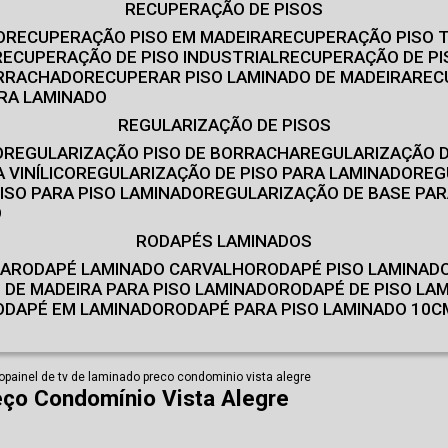
RECUPERAÇÃO DE PISOS
O
RECUPERAÇÃO PISO EM MADEIRA
RECUPERAÇÃO PISO 
RECUPERAÇÃO DE PISO INDUSTRIAL
RECUPERAÇÃO DE PI
ORRACHADO
RECUPERAR PISO LAMINADO DE MADEIRA
RE
IRA LAMINADO
REGULARIZAÇÃO DE PISOS
O
REGULARIZAÇÃO PISO DE BORRACHA
REGULARIZAÇÃO D
 VINÍLICO
REGULARIZAÇÃO DE PISO PARA LAMINADO
RE
ISO PARA PISO LAMINADO
REGULARIZAÇÃO DE BASE PAR
O
RODAPÉS LAMINADOS
RA
RODAPÉ LAMINADO CARVALHO
RODAPÉ PISO LAMINAD
É DE MADEIRA PARA PISO LAMINADO
RODAPÉ DE PISO LA
RODAPÉ EM LAMINADO
RODAPÉ PARA PISO LAMINADO 10C
o
painel de tv de laminado preco condominio vista alegre
eço Condomínio Vista Alegre