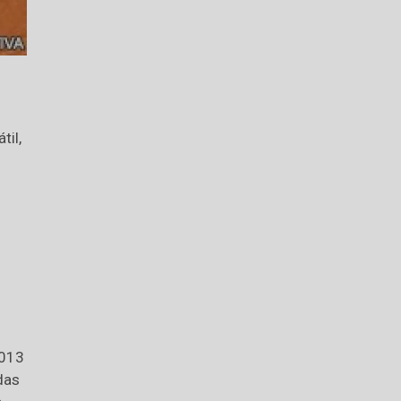
til,
2013
das