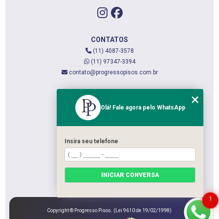
CONTATOS
(11) 4087-3578
(11) 97347-3394
contato@progressopisos.com.br
MENU
Olá! Fale agora pelo WhatsApp
HOME
QUEM SOMOS
SERVIÇOS
Insira seu telefone
CONTATO
CATEGORIAS
INICIAR CONVERSA
MAPA DO SITE
1
Copyright © Progresso Pisos. (Lei 9610 de 19/02/1998)