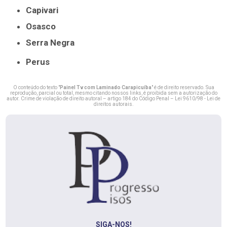
Capivari
Osasco
Serra Negra
Perus
O conteúdo do texto "
Painel Tv com Laminado Carapicuíba
" é de direito reservado. Sua
reprodução, parcial ou total, mesmo citando nossos links, é proibida sem a autorização do
autor. Crime de violação de direito autoral – artigo 184 do Código Penal –
Lei 9610/98 - Lei de
direitos autorais
.
SIGA-NOS!