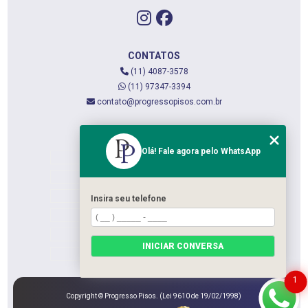
CONTATOS
(11) 4087-3578
(11) 97347-3394
contato@progressopisos.com.br
MENU
Olá! Fale agora pelo WhatsApp
HOME
QUEM SOMOS
SERVIÇOS
Insira seu telefone
CONTATO
CATEGORIAS
INICIAR CONVERSA
MAPA DO SITE
1
Copyright © Progresso Pisos. (Lei 9610 de 19/02/1998)