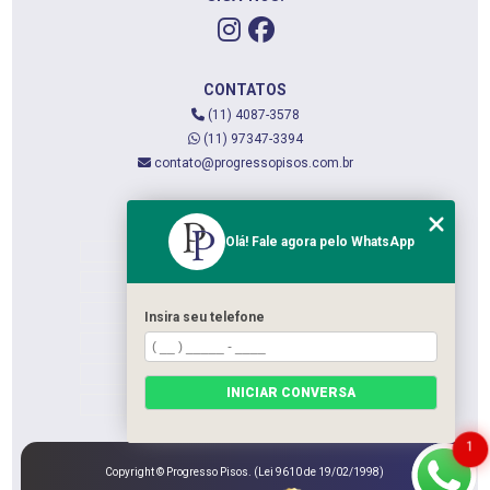
CONTATOS
(11) 4087-3578
(11) 97347-3394
contato@progressopisos.com.br
MENU
Olá! Fale agora pelo WhatsApp
HOME
QUEM SOMOS
SERVIÇOS
Insira seu telefone
CONTATO
CATEGORIAS
INICIAR CONVERSA
MAPA DO SITE
1
Copyright © Progresso Pisos. (Lei 9610 de 19/02/1998)