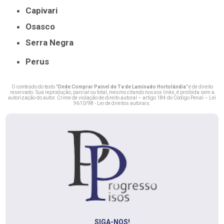
Capivari
Osasco
Serra Negra
Perus
O conteúdo do texto "
Onde Comprar Painel de Tv de Laminado Hortolândia
" é de direito
reservado. Sua reprodução, parcial ou total, mesmo citando nossos links, é proibida sem a
autorização do autor. Crime de violação de direito autoral – artigo 184 do Código Penal –
Lei
9610/98 - Lei de direitos autorais
.
SIGA-NOS!