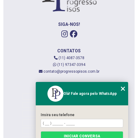
SIGA-NOS!
CONTATOS
(11) 4087-3578
(11) 97347-3394
contato@progressopisos.com.br
MENU
Olá! Fale agora pelo WhatsApp
HOME
QUEM SOMOS
SERVIÇOS
Insira seu telefone
CONTATO
CATEGORIAS
INICIAR CONVERSA