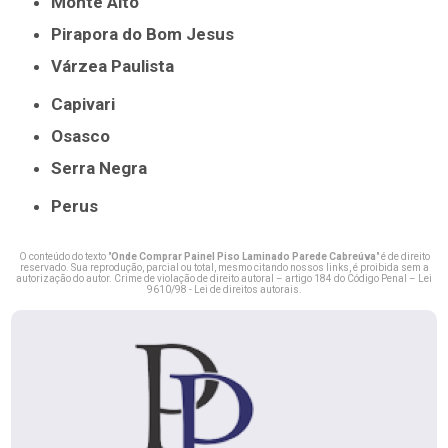
Monte Alto
Pirapora do Bom Jesus
Várzea Paulista
Capivari
Osasco
Serra Negra
Perus
O conteúdo do texto "
Onde Comprar Painel Piso Laminado Parede Cabreúva
" é de direito
reservado. Sua reprodução, parcial ou total, mesmo citando nossos links, é proibida sem a
autorização do autor. Crime de violação de direito autoral – artigo 184 do Código Penal –
Lei
9610/98 - Lei de direitos autorais
.