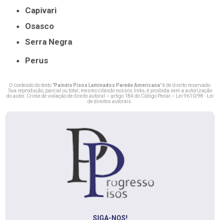
Capivari
Osasco
Serra Negra
Perus
O conteúdo do texto "
Painéis Pisos Laminados Parede Americana
" é de direito reservado.
Sua reprodução, parcial ou total, mesmo citando nossos links, é proibida sem a autorização
do autor. Crime de violação de direito autoral – artigo 184 do Código Penal –
Lei 9610/98 - Lei
de direitos autorais
.
SIGA-NOS!