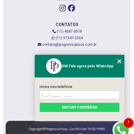
CONTATOS
(11) 4087-3578
(11) 97347-3394
contato@progressopisos.com.br
MENU
Olá! Fale agora pelo WhatsApp
HOME
QUEM SOMOS
SERVIÇOS
Insira seu telefone
CONTATO
CATEGORIAS
INICIAR CONVERSA
MAPA DO SITE
1
Copyright © Progresso Pisos. (Lei 9610 de 19/02/1998)