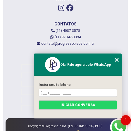
CONTATOS
(11) 4087-3578
(11) 97347-3394
contato@progressopisos.com.br
MENU
Olá! Fale agora pelo WhatsApp
HOME
QUEM SOMOS
SERVIÇOS
Insira seu telefone
CONTATO
CATEGORIAS
INICIAR CONVERSA
MAPA DO SITE
1
Copyright © Progresso Pisos. (Lei 9610 de 19/02/1998)