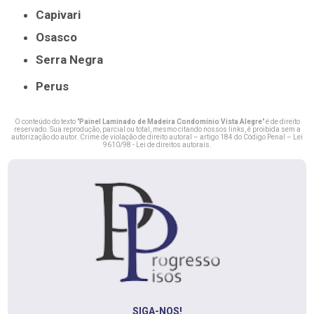
Capivari
Osasco
Serra Negra
Perus
O conteúdo do texto "
Painel Laminado de Madeira Condomínio Vista Alegre
" é de direito
reservado. Sua reprodução, parcial ou total, mesmo citando nossos links, é proibida sem a
autorização do autor. Crime de violação de direito autoral – artigo 184 do Código Penal –
Lei
9610/98 - Lei de direitos autorais
.
SIGA-NOS!