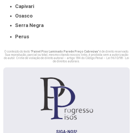
Capivari
Osasco
Serra Negra
Perus
O conteúdo do texto "
Painel Piso Laminado Parede Preço Cabreúva
" é de direito reservado.
Sua reprodução, parcial ou total, mesmo citando nossos links, é proibida sem a autorização
do autor. Crime de violação de direito autoral – artigo 184 do Código Penal –
Lei 9610/98 - Lei
de direitos autorais
.
SIGA-NOS!