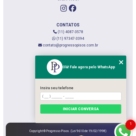
CONTATOS
(11) 4087-3578
(11) 97347-3394
contato@progressopisos.com.br
MENU
Olá! Fale agora pelo WhatsApp
HOME
QUEM SOMOS
SERVIÇOS
Insira seu telefone
CONTATO
CATEGORIAS
INICIAR CONVERSA
MAPA DO SITE
1
Copyright © Progresso Pisos. (Lei 9610 de 19/02/1998)