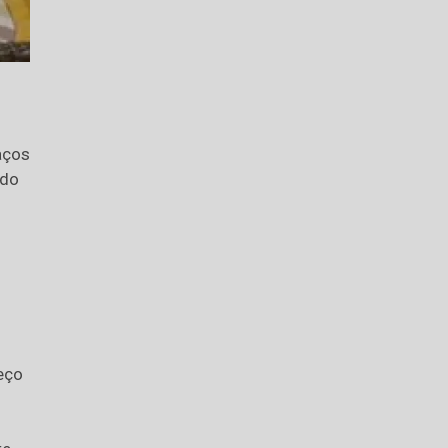
aços
odo
eço