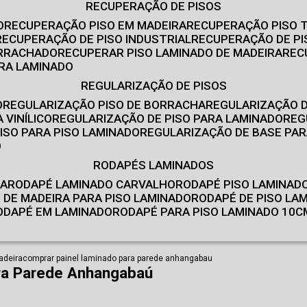
RECUPERAÇÃO DE PISOS
O
RECUPERAÇÃO PISO EM MADEIRA
RECUPERAÇÃO PISO 
RECUPERAÇÃO DE PISO INDUSTRIAL
RECUPERAÇÃO DE PI
ORRACHADO
RECUPERAR PISO LAMINADO DE MADEIRA
RE
IRA LAMINADO
REGULARIZAÇÃO DE PISOS
O
REGULARIZAÇÃO PISO DE BORRACHA
REGULARIZAÇÃO D
 VINÍLICO
REGULARIZAÇÃO DE PISO PARA LAMINADO
RE
ISO PARA PISO LAMINADO
REGULARIZAÇÃO DE BASE PAR
O
RODAPÉS LAMINADOS
RA
RODAPÉ LAMINADO CARVALHO
RODAPÉ PISO LAMINAD
É DE MADEIRA PARA PISO LAMINADO
RODAPÉ DE PISO LA
RODAPÉ EM LAMINADO
RODAPÉ PARA PISO LAMINADO 10C
adeira
comprar painel laminado para parede anhangabau
ra Parede Anhangabaú